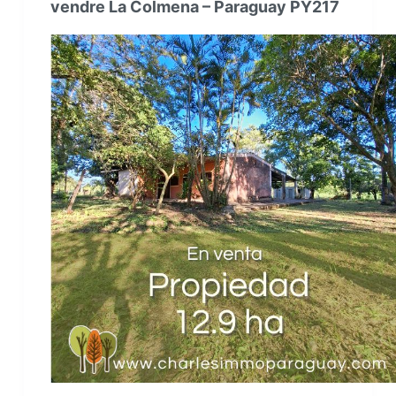
vendre La Colmena – Paraguay PY217
Paraguay
–
Terrain
avec
maison
PY206