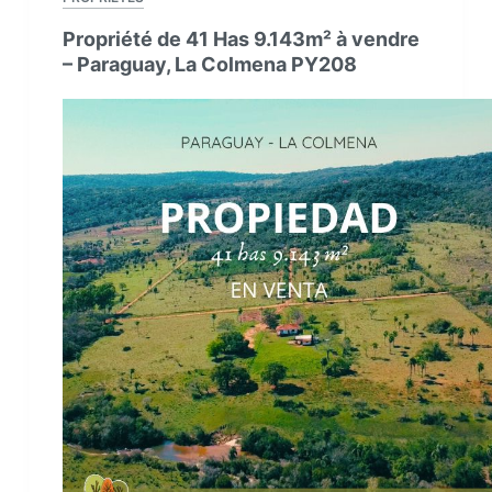
vendre
Propriété de 41 Has 9.143m² à vendre
La
– Paraguay, La Colmena PY208
Colmena
–
Paraguay
PY217