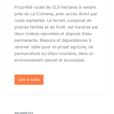
Propriété rurale de 12,9 hectares à vendre
près de La Colmena, avec accès direct par
route asphaltée. Le terrain, composé de
prairies fertiles et de forêt, est traversé par
deux rivières naturelles et dispose d’eau
permanente. Maisons et dépendances à
rénover. Idéal pour un projet agricole, de
permaculture ou d’éco-tourisme, dans un
environnement naturel et accessible.
Lire la suite
Propriété
12.9
hectares
avec
maison
à
PROPRIÉTÉS