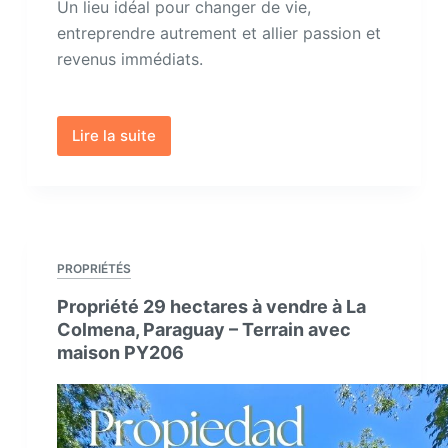
Un lieu idéal pour changer de vie,
entreprendre autrement et allier passion et
revenus immédiats.
Lire la suite
Lodges
Romantiques
–
Propriété
d’Exception
avec
PROPRIÉTÉS
Activité
Propriété 29 hectares à vendre à La
Touristique
Colmena, Paraguay – Terrain avec
Rentable
maison PY206
au
Paraguay
PY201