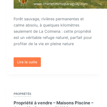
Forêt sauvage, rivières permanentes et
calme absolu, à quelques kilomètres
seulement de La Colmena : cette propriété
est un véritable refuge naturel, parfait pour
profiter de la vie en pleine nature
Lire la suite
Propriété
de
41
Has
9.143m²
à
PROPRIÉTÉS
vendre
Propriété à vendre – Maisons Piscine –
–