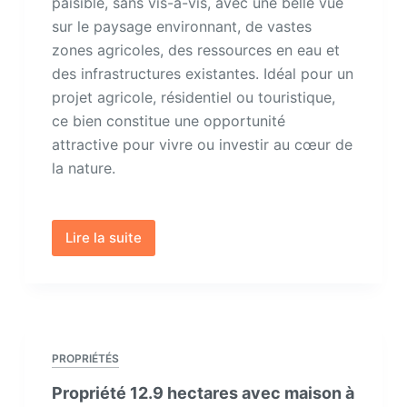
paisible, sans vis-à-vis, avec une belle vue
sur le paysage environnant, de vastes
zones agricoles, des ressources en eau et
des infrastructures existantes. Idéal pour un
projet agricole, résidentiel ou touristique,
ce bien constitue une opportunité
attractive pour vivre ou investir au cœur de
la nature.
Lire la suite
Propriété
29
hectares
à
vendre
à
PROPRIÉTÉS
La
Propriété 12.9 hectares avec maison à
Colmena,