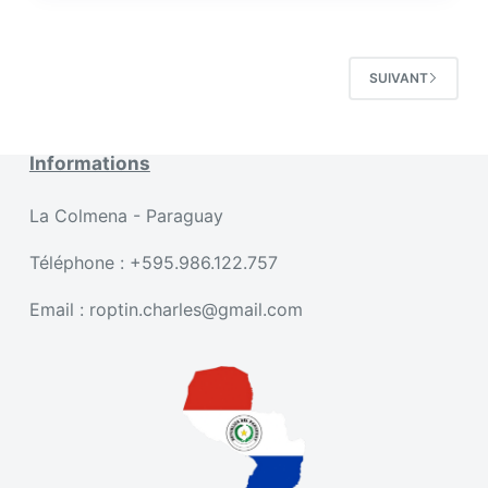
–
Maisons
Piscine
SUIVANT
–
Asunción
Paraguay
Informations
PY199
La Colmena - Paraguay
Téléphone : +595.986.122.757
Email : roptin.charles@gmail.com