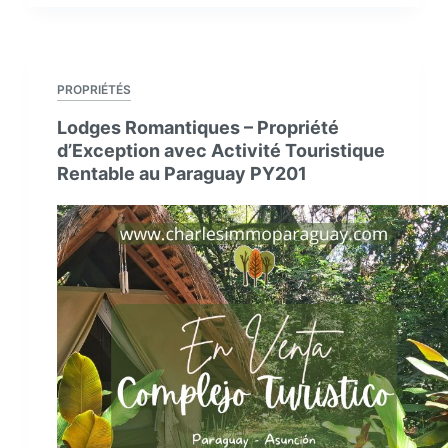
de
27
Hectares
–
PROPRIÉTÉS
À
Lodges Romantiques – Propriété
Vendre
d’Exception avec Activité Touristique
–
Rentable au Paraguay PY201
La
Colmena,
Paraguay
PY125