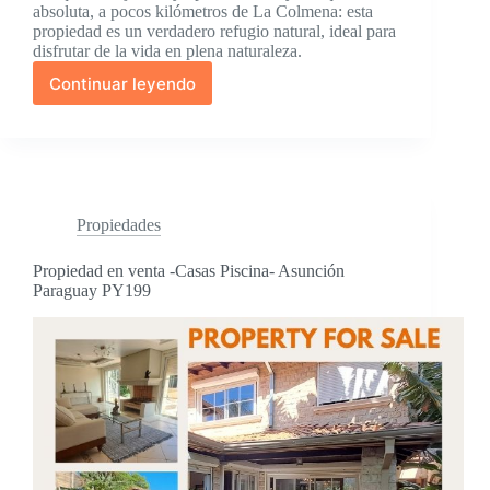
absoluta, a pocos kilómetros de La Colmena: esta
propiedad es un verdadero refugio natural, ideal para
disfrutar de la vida en plena naturaleza.
Continuar leyendo
Propiedad
de
41
Has
9.143m²
en
venta
Propiedades
–
Paraguay,
Propiedad en venta -Casas Piscina- Asunción
La
Paraguay PY199
Colmena
PY208