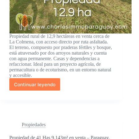
Propiedad rural de 12,9 hectáreas en venta cerca de
La Colmena, con acceso directo por ruta asfaltada.
El terreno, compuesto por praderas fértiles y bosque,
está atravesado por dos arroyos naturales y cuenta
con agua permanente. Casas y dependencias a
refaccionar. Ideal para un proyecto agrícola, de
permacultura o de ecoturismo, en un entorno natural
y accesible.
Continuar leyendo
Propiedad
de
12.9
hectáreas
con
casa
en
Propiedades
venta
–
Propiedad de 41 Has 9.143m² en venta – Paraguay,