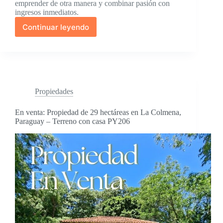
emprender de otra manera y combinar pasión con
ingresos inmediatos.
Continuar leyendo
Lodges
Románticos
–
Propiedad
de
Excepción
con
Propiedades
Actividad
Turística
En venta: Propiedad de 29 hectáreas en La Colmena,
Rentable
Paraguay – Terreno con casa PY206
en
Paraguay
PY201