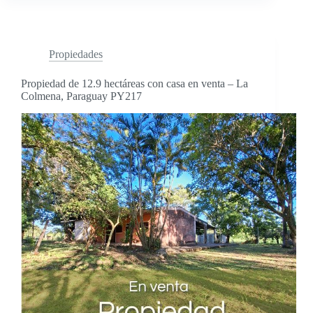
de
29
hectáreas
en
Propiedades
La
Colmena,
Propiedad de 12.9 hectáreas con casa en venta – La
Paraguay
Colmena, Paraguay PY217
–
Terreno
con
casa
PY206