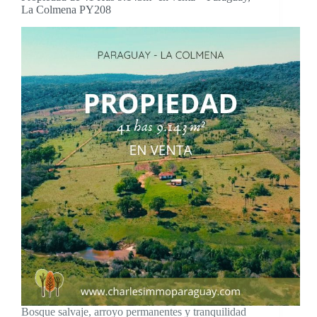
La
La Colmena PY208
Colmena,
Paraguay
PY217
Bosque salvaje, arroyo permanentes y tranquilidad