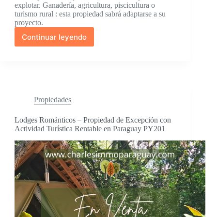
explotar. Ganadería, agricultura, piscicultura o
turismo rural : esta propiedad sabrá adaptarse a su
proyecto.
Continuar leyendo
Propiedad
Rural
de
27
Hectáreas
–
En
Propiedades
Venta
–
Lodges Románticos – Propiedad de Excepción con
La
Actividad Turística Rentable en Paraguay PY201
Colmena,
Paraguay
PY125