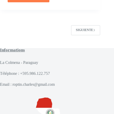
en
venta
-
Casas
Piscina-
Asunción
SIGUIENTE
Paraguay
PY199
Informations
La Colmena - Paraguay
Téléphone : +595.986.122.757
Email : roptin.charles@gmail.com